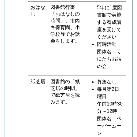
おはな
図書館行事
5年に1度図
し
「おはなしの
書館で実施
時間」、市内
する養成講
各保育園、小
座を受けて
学校等でお話
ください
会をします。
随時活動
団体名：く
にたちお話
の会
紙芝居
図書館の「紙
募集なし
芝居の時間」
毎月第2日
で紙芝居を読
曜日
みます。
午前10時30
分～12時
団体名：ペ
ーパームー
ン