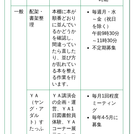
一般
配架・
本棚に本が
毎週月・水
書架整
順番どおり
～金（祝日
理
に並んでい
を除く）
るかどうか
午前9時30分
を確認し、
～11時30分
間違ってい
不定期募集
たら直した
り、並び方
が乱れてい
る本を整え
る作業を行
います。
ＹＡ
ＹＡ講演会
毎月1回程度
（ヤン
の企画・運
ミーティン
グ・ア
営、ＹＡ1
グ
ダル
日図書館員
毎年4-5月に
ト）す
体験、ＹＡ
募集
たっふ
コーナー展