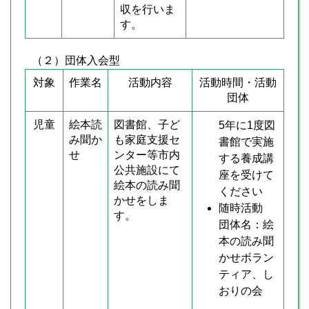
収を行いま
す。
（２）団体入会型
対象
作業名
活動内容
活動時間・活動
団体
児童
絵本読
図書館、子ど
5年に1度図
み聞か
も家庭支援セ
書館で実施
せ
ンター等市内
する養成講
公共施設にて
座を受けて
絵本の読み聞
ください
かせをしま
随時活動
す。
団体名：絵
本の読み聞
かせボラン
ティア、し
おりの会