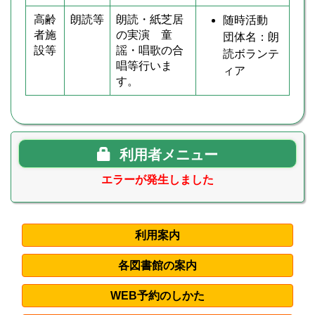
高齢
朗読等
朗読・紙芝居
随時活動
者施
の実演 童
団体名：朗
設等
謡・唱歌の合
読ボランテ
唱等行いま
ィア
す。
利用者メニュー
エラーが発生しました
利用案内
各図書館の案内
WEB予約のしかた