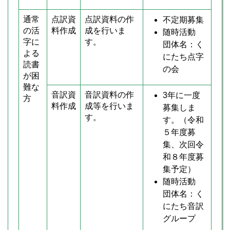
通常
点訳資
点訳資料の作
不定期募集
の活
料作成
成を行いま
随時活動
字に
す。
団体名：く
よる
にたち点字
読書
の会
が困
難な
音訳資
音訳資料の作
3年に一度
方
料作成
成等を行いま
募集しま
す。
す。（令和
５年度募
集、次回令
和８年度募
集予定）
随時活動
団体名：く
にたち音訳
グループ