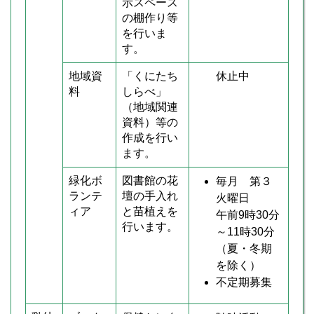
示スペース
の棚作り等
を行いま
す。
地域資
「くにたち
休止中
料
しらべ」
（地域関連
資料）等の
作成を行い
ます。
緑化ボ
図書館の花
毎月 第３
ランテ
壇の手入れ
火曜日
ィア
と苗植えを
午前9時30分
行います。
～11時30分
（夏・冬期
を除く）
不定期募集