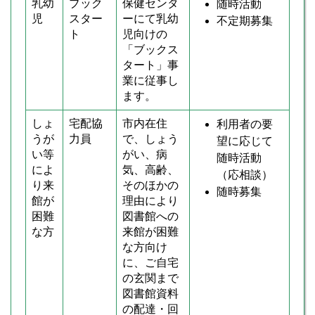
乳幼
ブック
保健センタ
随時活動
児
スター
ーにて乳幼
不定期募集
ト
児向けの
「ブックス
タート」事
業に従事し
ます。
しょ
宅配協
市内在住
利用者の要
うが
力員
で、しょう
望に応じて
い等
がい、病
随時活動
によ
気、高齢、
（応相談）
り来
そのほかの
随時募集
館が
理由により
困難
図書館への
な方
来館が困難
な方向け
に、ご自宅
の玄関まで
図書館資料
の配達・回